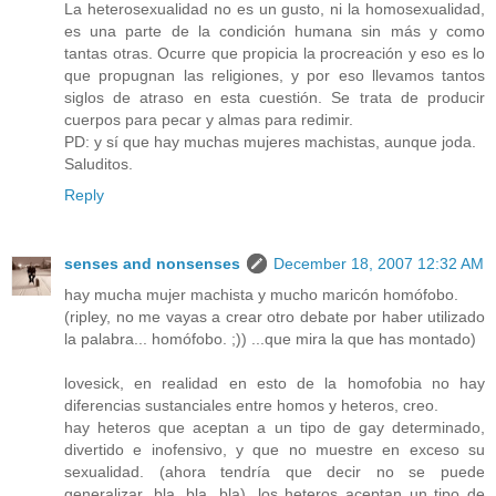
La heterosexualidad no es un gusto, ni la homosexualidad,
es una parte de la condición humana sin más y como
tantas otras. Ocurre que propicia la procreación y eso es lo
que propugnan las religiones, y por eso llevamos tantos
siglos de atraso en esta cuestión. Se trata de producir
cuerpos para pecar y almas para redimir.
PD: y sí que hay muchas mujeres machistas, aunque joda.
Saluditos.
Reply
senses and nonsenses
December 18, 2007 12:32 AM
hay mucha mujer machista y mucho maricón homófobo.
(ripley, no me vayas a crear otro debate por haber utilizado
la palabra... homófobo. ;)) ...que mira la que has montado)
lovesick, en realidad en esto de la homofobia no hay
diferencias sustanciales entre homos y heteros, creo.
hay heteros que aceptan a un tipo de gay determinado,
divertido e inofensivo, y que no muestre en exceso su
sexualidad. (ahora tendría que decir no se puede
generalizar, bla, bla, bla). los heteros aceptan un tipo de