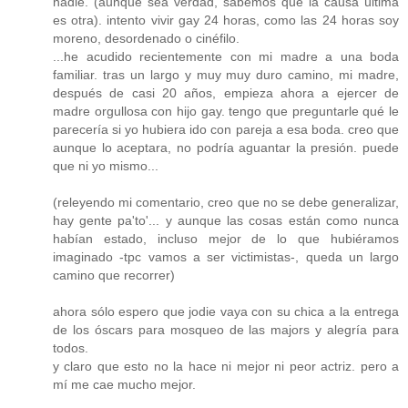
nadie. (aunque sea verdad, sabemos que la causa última
es otra). intento vivir gay 24 horas, como las 24 horas soy
moreno, desordenado o cinéfilo.
...he acudido recientemente con mi madre a una boda
familiar. tras un largo y muy muy duro camino, mi madre,
después de casi 20 años, empieza ahora a ejercer de
madre orgullosa con hijo gay. tengo que preguntarle qué le
parecería si yo hubiera ido con pareja a esa boda. creo que
aunque lo aceptara, no podría aguantar la presión. puede
que ni yo mismo...
(releyendo mi comentario, creo que no se debe generalizar,
hay gente pa'to'... y aunque las cosas están como nunca
habían estado, incluso mejor de lo que hubiéramos
imaginado -tpc vamos a ser victimistas-, queda un largo
camino que recorrer)
ahora sólo espero que jodie vaya con su chica a la entrega
de los óscars para mosqueo de las majors y alegría para
todos.
y claro que esto no la hace ni mejor ni peor actriz. pero a
mí me cae mucho mejor.