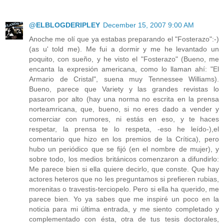
@ELBLOGDERIPLEY
December 15, 2007 9:00 AM
Anoche me olí que ya estabas preparando el "Fosterazo":-)
(as u' told me). Me fui a dormir y me he levantado un
poquito, con sueño, y he visto el "Fosterazo" (Bueno, me
encanta la expresión americana, como lo llaman ahí: "El
Armario de Cristal", suena muy Tennessee Williams).
Bueno, parece que Variety y las grandes revistas lo
pasaron por alto (hay una norma no escrita en la prensa
norteamricana, que, bueno, si no eres dado a vender y
comerciar con rumores, ni estás en eso, y te haces
respetar, la prensa te lo respeta, -eso he leído-),el
comentario que hizo en los premios de la Crítica), pero
hubo un periódico que se fijó (en el nombre de mujer), y
sobre todo, los medios británicos comenzaron a difundirlo:
Me parece bien si ella quiere decirlo, que conste. Que hay
actores heteros que no les preguntamos si prefieren rubias,
morenitas o travestis-terciopelo. Pero si ella ha querido, me
parece bien. Yo ya sabes que me inspiré un poco en la
noticia para mi última entrada, y me siento completado y
complementado con ésta, otra de tus tesis doctorales,