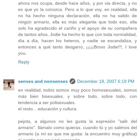
ahora nos ocupa, desde hace años, y por via directa, y no
es que yo la conozca. Pero a lo que voy, en realidad, ella
no ha hecho ninguna declaración, ella no ha salido de
ningún armario, ella es más elegante que todo eso, ella
solo ha agradecido el cariño y el apoyo de su compañera
de tantos años, Jodie ha hecho lo que con toda normalidad,
día a día, hacen los heteros, y nadie se escandaliza, y
entonces a qué tanto desgarro, ¡¡¡¡¡Brovo Jodie!!!, I love
you.
Reply
senses and nonsenses
December 18, 2007 6:19 PM
en realidad, todos somos muy poco homosexuales, somos
más bien bisexuales. y sobre todo, sobre todo, con
tendencia a ser polisexuales.
el resto... educación y cultura.
pejota, a algunos no les gusta la expresión "salir del
armario". llámalo como quieras. cuando tú y yo salimos del
armario (a mí es que me gusta: la encuentro muy gráfica)
ni existía por aquí tal expresión.