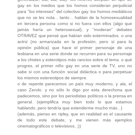
gay en los medios que los homos consideran perjudicial
para "los intereses" del colectivo gay. los homos mediáticos
que no se les nota... tanto... hablan de la homosexualidad
en tercera persona como si no fuera con ellos (algo que
jamás haría un heterosexual), y “moderan” debates
OTRAVEZ que pensé que habían sido exterminados. o una
actriz (no armarizada en la profesión, pero sí para la
opinión pública) que hace el primer personaje de una
lesbiana en una serie donde se recurren para su personaje
a los chistes y esterotipos más rancios sobre el tema. o qué
progres, el primer niño gay en una serie de TV, uno no
sabe si con una función social didáctica o para perpetuar
los mismos estereotipos de siempre.
o de repente parecemos un país muy moderno, y ala, el
caso Zerolo. y no sólo lo digo por esta derechona que
padecemos, sino por los periodistas políticos o la prensa en
general. (ejemplifica muy bien todo lo que estamos
hablando, pero tendría que extenderme mucho más...)
(además, pienso en ripley, que en realidad es el causante
de todo este debate, y me vienen más ejemplos
cinematográficos o televisivos, ;))