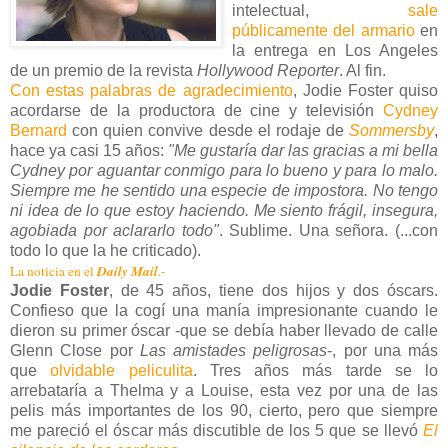
intelectual,
sale
públicamente del armario
en
la entrega en Los Angeles
de un premio de la revista
Hollywood Reporter
. Al fin.
Con estas palabras de agradecimiento
, Jodie Foster quiso
acordarse de la productora de cine y televisión
Cydney
Bernard
con quien convive desde el rodaje de
Sommersby
,
hace ya casi 15 años:
"Me gustaría dar las gracias a mi bella
Cydney por aguantar conmigo para lo bueno y para lo malo.
Siempre me he sentido una especie de impostora. No tengo
ni idea de lo que estoy haciendo. Me siento frágil, insegura,
agobiada por aclararlo todo"
. Sublime. Una señora. (...con
todo lo que la he criticado).
Daily Mail
La noticia en el
.-
Jodie Foster
, de 45 años, tiene dos hijos y dos óscars.
Confieso que la cogí una manía impresionante cuando le
dieron su primer óscar -que se debía haber llevado de calle
Glenn Close por
Las amistades peligrosas
-, por una más
que
olvidable peliculita
. Tres años más tarde se lo
arrebataría a Thelma y a Louise, esta vez por una de las
pelis más importantes de los 90, cierto, pero que siempre
me pareció el óscar más discutible de los 5 que se llevó
El