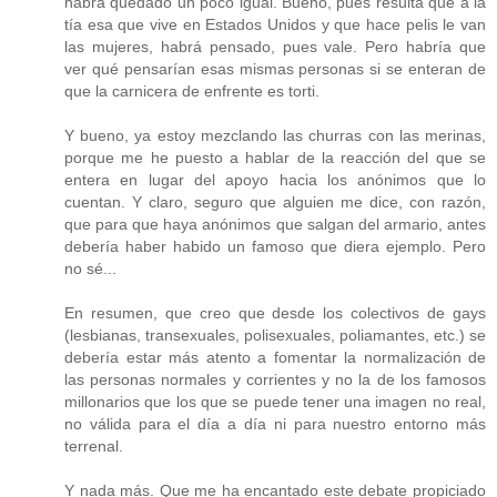
habrá quedado un poco igual. Bueno, pues resulta que a la
tía esa que vive en Estados Unidos y que hace pelis le van
las mujeres, habrá pensado, pues vale. Pero habría que
ver qué pensarían esas mismas personas si se enteran de
que la carnicera de enfrente es torti.
Y bueno, ya estoy mezclando las churras con las merinas,
porque me he puesto a hablar de la reacción del que se
entera en lugar del apoyo hacia los anónimos que lo
cuentan. Y claro, seguro que alguien me dice, con razón,
que para que haya anónimos que salgan del armario, antes
debería haber habido un famoso que diera ejemplo. Pero
no sé...
En resumen, que creo que desde los colectivos de gays
(lesbianas, transexuales, polisexuales, poliamantes, etc.) se
debería estar más atento a fomentar la normalización de
las personas normales y corrientes y no la de los famosos
millonarios que los que se puede tener una imagen no real,
no válida para el día a día ni para nuestro entorno más
terrenal.
Y nada más. Que me ha encantado este debate propiciado