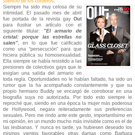
silencio de los corderos
.
Siempre ha sido muy celosa de su
intimidad. El pasado mes de abril
fue portada de la revista gay
Out
para ilustrar un artículo con el
siguiente titular:
"El armario de
cristal: porque las estrellas no
salen"
, en lo que fue calificado
como una “persecución” para que
hiciera pública su homosexualidad.
Ella siempre se había resistido a las
presiones de colectivos gays que le
exigían una salida del armario en
toda regla. Oportunidades no le habían faltado, ha sido un
rumor que la ha acompañado constantemente y que su
propio hermano Buddy se encargó de corroborar en una
biografía suya no autorizada. Por todo esto siempre le
reproché que, siendo en una época la mujer más poderosa
de Hollywood, negara reiteradamente sus preferencias
sexuales. Pero me rindo ante este gesto, importantísimo en
mi opinión, en un mundo mucho más invisible como es el de
las lesbianas. Y nunca es tarde, ya hubiesen deseado los
mismos vientos favorables otras damas como Barbara