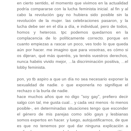
en cierto sentido, el momento que vivimos en la actualidad
podría compararse con la lucha feminista inicial. al fin y al
cabo la revolución gay no hubiera sido posible sin la
revolución de la mujer. las celebraciones pasaron, y la
lucha debe ser en el día a día, e individual, pero de todos,
homos y heteross. tpc podemos quedarnos en la
complacencia de lo políticamente correcto. porque en
cuanto empiezas a rascar un poco, ves todo lo que queda
aún por hacer. me imagino que para vosotras, es cómo si
os dijeran, qué más queréis, ya tenéis vuestros derechos,
nunca habéis vivido mejor, ...la discriminación positiva, ...el
lobby feminista.
pon, yo tb aspiro a que un día no sea necesario exponer la
sexualidad de nadie. o que exponerla no signifique el
rechazo o la burla de nadie.
hace muchos años que no digo "soy gay", prefiero decir
salgo con tal, me gusta cual... y cada vez menos -lo menos
posible-, en determinadas situaciones tengo que esconder
el género de mis parejas como sólo gays y lesbianas
somos expertos en hacer. y luego, autojustificarnos, de que
es que no tenemos por qué dar ninguna explicación a