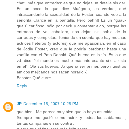
chati, más que entradas: es que no dejas un detalle sin dar.
Es un poco lo que dice Muégano, es verdad, qué
intrascendente la sexualidad de la Foster, cuando veo a la
señorita Clarice en la pantalla. Pero bahh!! Es un "guau-
guau" cariñoso, sólo por decir y comentar algo, porque las
entradas de vd, caballero, nos dejan sin habla de lo
curradas y completas. Teniendo en cuenta que hay muchas
actrices heteros (y actores) que me apasionan, en el caso
de Jodie Foster, creo que le podría perdonar hasta una
zoofilia con el Pato Donald. Qué buena es la tía. Es lo que
vd. dice: "el mundo es mucho más interesante si ella está
en él". Olé sus huevos. Jo quería ser primer, pero nuestros
amigos mejicanos nos sacan horario:-)
Besotes.Qué curre.
Reply
JP
December 15, 2007 10:25 PM
que bien . Me parece muy bien que lo haya asumido.
Siempre me gustó como actriz y todos los sabíamos ,
tantas campañas en su contra .
Y creo que al final será más feliz ahora.