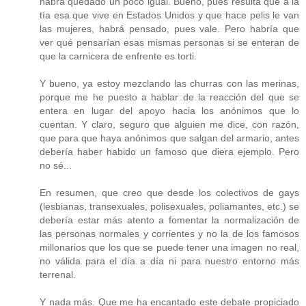
habrá quedado un poco igual. Bueno, pues resulta que a la
tía esa que vive en Estados Unidos y que hace pelis le van
las mujeres, habrá pensado, pues vale. Pero habría que
ver qué pensarían esas mismas personas si se enteran de
que la carnicera de enfrente es torti.
Y bueno, ya estoy mezclando las churras con las merinas,
porque me he puesto a hablar de la reacción del que se
entera en lugar del apoyo hacia los anónimos que lo
cuentan. Y claro, seguro que alguien me dice, con razón,
que para que haya anónimos que salgan del armario, antes
debería haber habido un famoso que diera ejemplo. Pero
no sé...
En resumen, que creo que desde los colectivos de gays
(lesbianas, transexuales, polisexuales, poliamantes, etc.) se
debería estar más atento a fomentar la normalización de
las personas normales y corrientes y no la de los famosos
millonarios que los que se puede tener una imagen no real,
no válida para el día a día ni para nuestro entorno más
terrenal.
Y nada más. Que me ha encantado este debate propiciado