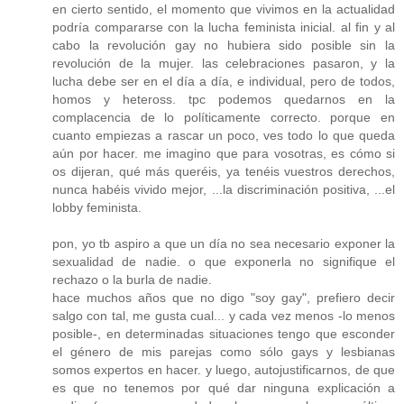
en cierto sentido, el momento que vivimos en la actualidad
podría compararse con la lucha feminista inicial. al fin y al
cabo la revolución gay no hubiera sido posible sin la
revolución de la mujer. las celebraciones pasaron, y la
lucha debe ser en el día a día, e individual, pero de todos,
homos y heteross. tpc podemos quedarnos en la
complacencia de lo políticamente correcto. porque en
cuanto empiezas a rascar un poco, ves todo lo que queda
aún por hacer. me imagino que para vosotras, es cómo si
os dijeran, qué más queréis, ya tenéis vuestros derechos,
nunca habéis vivido mejor, ...la discriminación positiva, ...el
lobby feminista.
pon, yo tb aspiro a que un día no sea necesario exponer la
sexualidad de nadie. o que exponerla no signifique el
rechazo o la burla de nadie.
hace muchos años que no digo "soy gay", prefiero decir
salgo con tal, me gusta cual... y cada vez menos -lo menos
posible-, en determinadas situaciones tengo que esconder
el género de mis parejas como sólo gays y lesbianas
somos expertos en hacer. y luego, autojustificarnos, de que
es que no tenemos por qué dar ninguna explicación a