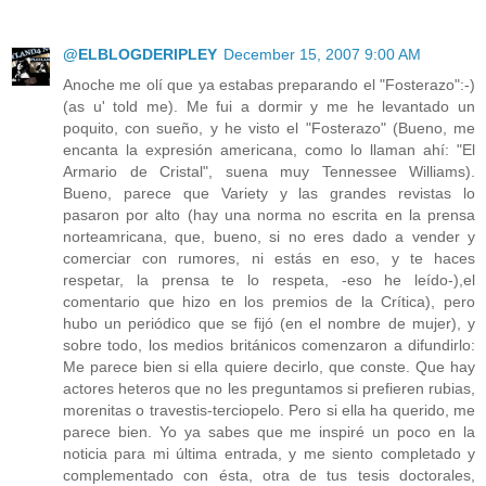
@ELBLOGDERIPLEY
December 15, 2007 9:00 AM
Anoche me olí que ya estabas preparando el "Fosterazo":-)
(as u' told me). Me fui a dormir y me he levantado un
poquito, con sueño, y he visto el "Fosterazo" (Bueno, me
encanta la expresión americana, como lo llaman ahí: "El
Armario de Cristal", suena muy Tennessee Williams).
Bueno, parece que Variety y las grandes revistas lo
pasaron por alto (hay una norma no escrita en la prensa
norteamricana, que, bueno, si no eres dado a vender y
comerciar con rumores, ni estás en eso, y te haces
respetar, la prensa te lo respeta, -eso he leído-),el
comentario que hizo en los premios de la Crítica), pero
hubo un periódico que se fijó (en el nombre de mujer), y
sobre todo, los medios británicos comenzaron a difundirlo:
Me parece bien si ella quiere decirlo, que conste. Que hay
actores heteros que no les preguntamos si prefieren rubias,
morenitas o travestis-terciopelo. Pero si ella ha querido, me
parece bien. Yo ya sabes que me inspiré un poco en la
noticia para mi última entrada, y me siento completado y
complementado con ésta, otra de tus tesis doctorales,