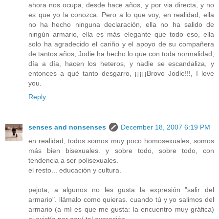
ahora nos ocupa, desde hace años, y por via directa, y no
es que yo la conozca. Pero a lo que voy, en realidad, ella
no ha hecho ninguna declaración, ella no ha salido de
ningún armario, ella es más elegante que todo eso, ella
solo ha agradecido el cariño y el apoyo de su compañera
de tantos años, Jodie ha hecho lo que con toda normalidad,
día a día, hacen los heteros, y nadie se escandaliza, y
entonces a qué tanto desgarro, ¡¡¡¡¡Brovo Jodie!!!, I love
you.
Reply
senses and nonsenses
December 18, 2007 6:19 PM
en realidad, todos somos muy poco homosexuales, somos
más bien bisexuales. y sobre todo, sobre todo, con
tendencia a ser polisexuales.
el resto... educación y cultura.
pejota, a algunos no les gusta la expresión "salir del
armario". llámalo como quieras. cuando tú y yo salimos del
armario (a mí es que me gusta: la encuentro muy gráfica)
ni existía por aquí tal expresión.