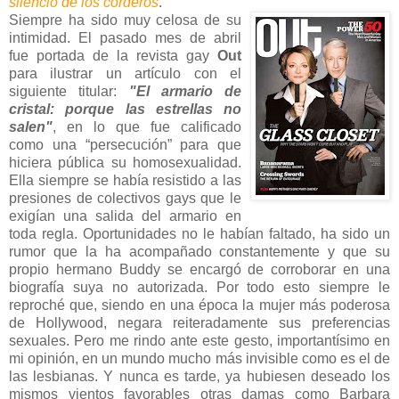
silencio de los corderos
.
Siempre ha sido muy celosa de su
intimidad. El pasado mes de abril
fue portada de la revista gay
Out
para ilustrar un artículo con el
siguiente titular:
"El armario de
cristal: porque las estrellas no
salen"
, en lo que fue calificado
como una “persecución” para que
hiciera pública su homosexualidad.
Ella siempre se había resistido a las
presiones de colectivos gays que le
exigían una salida del armario en
toda regla. Oportunidades no le habían faltado, ha sido un
rumor que la ha acompañado constantemente y que su
propio hermano Buddy se encargó de corroborar en una
biografía suya no autorizada. Por todo esto siempre le
reproché que, siendo en una época la mujer más poderosa
de Hollywood, negara reiteradamente sus preferencias
sexuales. Pero me rindo ante este gesto, importantísimo en
mi opinión, en un mundo mucho más invisible como es el de
las lesbianas. Y nunca es tarde, ya hubiesen deseado los
mismos vientos favorables otras damas como Barbara