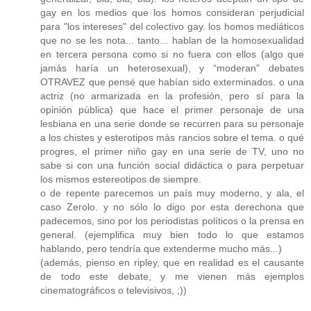
gay en los medios que los homos consideran perjudicial
para "los intereses" del colectivo gay. los homos mediáticos
que no se les nota... tanto... hablan de la homosexualidad
en tercera persona como si no fuera con ellos (algo que
jamás haría un heterosexual), y “moderan” debates
OTRAVEZ que pensé que habían sido exterminados. o una
actriz (no armarizada en la profesión, pero sí para la
opinión pública) que hace el primer personaje de una
lesbiana en una serie donde se recurren para su personaje
a los chistes y esterotipos más rancios sobre el tema. o qué
progres, el primer niño gay en una serie de TV, uno no
sabe si con una función social didáctica o para perpetuar
los mismos estereotipos de siempre.
o de repente parecemos un país muy moderno, y ala, el
caso Zerolo. y no sólo lo digo por esta derechona que
padecemos, sino por los periodistas políticos o la prensa en
general. (ejemplifica muy bien todo lo que estamos
hablando, pero tendría que extenderme mucho más...)
(además, pienso en ripley, que en realidad es el causante
de todo este debate, y me vienen más ejemplos
cinematográficos o televisivos, ;))