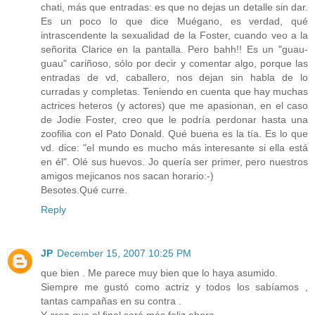
chati, más que entradas: es que no dejas un detalle sin dar.
Es un poco lo que dice Muégano, es verdad, qué
intrascendente la sexualidad de la Foster, cuando veo a la
señorita Clarice en la pantalla. Pero bahh!! Es un "guau-
guau" cariñoso, sólo por decir y comentar algo, porque las
entradas de vd, caballero, nos dejan sin habla de lo
curradas y completas. Teniendo en cuenta que hay muchas
actrices heteros (y actores) que me apasionan, en el caso
de Jodie Foster, creo que le podría perdonar hasta una
zoofilia con el Pato Donald. Qué buena es la tía. Es lo que
vd. dice: "el mundo es mucho más interesante si ella está
en él". Olé sus huevos. Jo quería ser primer, pero nuestros
amigos mejicanos nos sacan horario:-)
Besotes.Qué curre.
Reply
JP
December 15, 2007 10:25 PM
que bien . Me parece muy bien que lo haya asumido.
Siempre me gustó como actriz y todos los sabíamos ,
tantas campañas en su contra .
Y creo que al final será más feliz ahora.