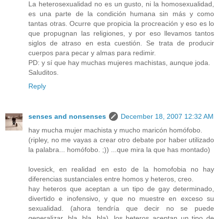
La heterosexualidad no es un gusto, ni la homosexualidad,
es una parte de la condición humana sin más y como
tantas otras. Ocurre que propicia la procreación y eso es lo
que propugnan las religiones, y por eso llevamos tantos
siglos de atraso en esta cuestión. Se trata de producir
cuerpos para pecar y almas para redimir.
PD: y sí que hay muchas mujeres machistas, aunque joda.
Saluditos.
Reply
senses and nonsenses
December 18, 2007 12:32 AM
hay mucha mujer machista y mucho maricón homófobo.
(ripley, no me vayas a crear otro debate por haber utilizado
la palabra... homófobo. ;)) ...que mira la que has montado)
lovesick, en realidad en esto de la homofobia no hay
diferencias sustanciales entre homos y heteros, creo.
hay heteros que aceptan a un tipo de gay determinado,
divertido e inofensivo, y que no muestre en exceso su
sexualidad. (ahora tendría que decir no se puede
generalizar, bla, bla, bla). los heteros aceptan un tipo de