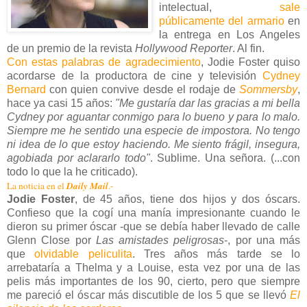
intelectual,
sale
públicamente del armario
en
la entrega en Los Angeles
de un premio de la revista
Hollywood Reporter
. Al fin.
Con estas palabras de agradecimiento
, Jodie Foster quiso
acordarse de la productora de cine y televisión
Cydney
Bernard
con quien convive desde el rodaje de
Sommersby
,
hace ya casi 15 años:
"Me gustaría dar las gracias a mi bella
Cydney por aguantar conmigo para lo bueno y para lo malo.
Siempre me he sentido una especie de impostora. No tengo
ni idea de lo que estoy haciendo. Me siento frágil, insegura,
agobiada por aclararlo todo"
. Sublime. Una señora. (...con
todo lo que la he criticado).
Daily Mail
La noticia en el
.-
Jodie Foster
, de 45 años, tiene dos hijos y dos óscars.
Confieso que la cogí una manía impresionante cuando le
dieron su primer óscar -que se debía haber llevado de calle
Glenn Close por
Las amistades peligrosas
-, por una más
que
olvidable peliculita
. Tres años más tarde se lo
arrebataría a Thelma y a Louise, esta vez por una de las
pelis más importantes de los 90, cierto, pero que siempre
me pareció el óscar más discutible de los 5 que se llevó
El