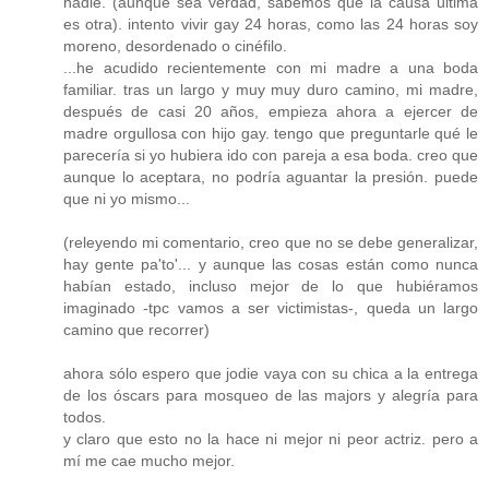
nadie. (aunque sea verdad, sabemos que la causa última
es otra). intento vivir gay 24 horas, como las 24 horas soy
moreno, desordenado o cinéfilo.
...he acudido recientemente con mi madre a una boda
familiar. tras un largo y muy muy duro camino, mi madre,
después de casi 20 años, empieza ahora a ejercer de
madre orgullosa con hijo gay. tengo que preguntarle qué le
parecería si yo hubiera ido con pareja a esa boda. creo que
aunque lo aceptara, no podría aguantar la presión. puede
que ni yo mismo...
(releyendo mi comentario, creo que no se debe generalizar,
hay gente pa'to'... y aunque las cosas están como nunca
habían estado, incluso mejor de lo que hubiéramos
imaginado -tpc vamos a ser victimistas-, queda un largo
camino que recorrer)
ahora sólo espero que jodie vaya con su chica a la entrega
de los óscars para mosqueo de las majors y alegría para
todos.
y claro que esto no la hace ni mejor ni peor actriz. pero a
mí me cae mucho mejor.