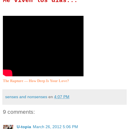
Me viven los días...
The Rapture — How Deep Is Your Love?
senses and nonsenses
en
4:07 PM
9 comments:
U-topia
March 26, 2012 5:06 PM