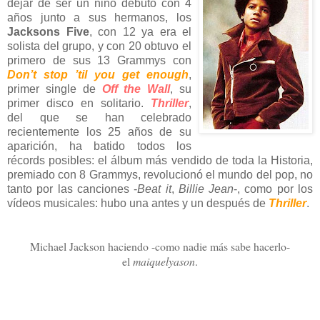
dejar de ser un niño debutó con 4
años junto a sus hermanos, los
Jacksons Five
, con 12 ya era el
solista del grupo, y con 20 obtuvo el
primero de sus 13 Grammys con
Don’t stop ’til you get enough
,
primer single de
Off the Wall
, su
primer disco en solitario.
Thriller
,
del que se han celebrado
recientemente los 25 años de su
aparición, ha batido todos los
récords posibles: el álbum más vendido de toda la Historia,
premiado con 8 Grammys, revolucionó el mundo del pop, no
tanto por las canciones -
Beat it
,
Billie Jean
-, como por los
vídeos musicales: hubo una antes y un después de
Thriller
.
Michael Jackson haciendo -como nadie más sabe hacerlo-
el
maiquelyason
.