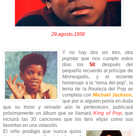
29.agosto.1958
Y no hay dos sin tres, otra
popstar
que nos cumple estos
días los
50
: después del
pequeño recuerdo al príncipe de
Minneapolis, y el reciente
homenaje a la “reina del pop”, la
terna de la Realeza del Pop se
completa con
Michael Jackson
,
que por si alguien ponía en duda
que su trono y reinado aún le pertenecen, publicará
próximamente un álbum que se llamará
King of Pop
, que
incluirá las 30 canciones que los
fans
elijan como sus
favoritas en una votación.
El niño prodigio que nunca quiso