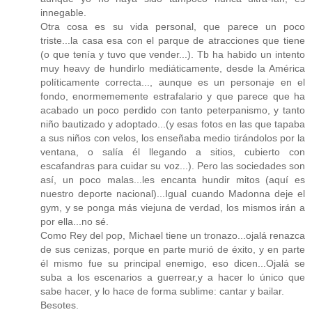
innegable.
Otra cosa es su vida personal, que parece un poco
triste...la casa esa con el parque de atracciones que tiene
(o que tenía y tuvo que vender...). Tb ha habido un intento
muy heavy de hundirlo mediáticamente, desde la América
políticamente correcta..., aunque es un personaje en el
fondo, enormememente estrafalario y que parece que ha
acabado un poco perdido con tanto peterpanismo, y tanto
niño bautizado y adoptado...(y esas fotos en las que tapaba
a sus niños con velos, los enseñaba medio tirándolos por la
ventana, o salía él llegando a sitios, cubierto con
escafandras para cuidar su voz...). Pero las sociedades son
así, un poco malas...les encanta hundir mitos (aquí es
nuestro deporte nacional)...Igual cuando Madonna deje el
gym, y se ponga más viejuna de verdad, los mismos irán a
por ella...no sé.
Como Rey del pop, Michael tiene un tronazo...ojalá renazca
de sus cenizas, porque en parte murió de éxito, y en parte
él mismo fue su principal enemigo, eso dicen...Ojalá se
suba a los escenarios a guerrear,y a hacer lo único que
sabe hacer, y lo hace de forma sublime: cantar y bailar.
Besotes.