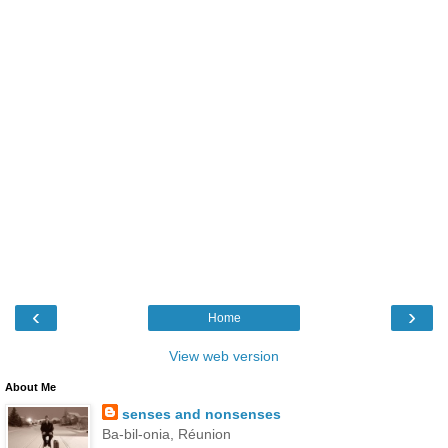
‹
›
Home
View web version
About Me
senses and nonsenses
Ba-bil-onia, Réunion