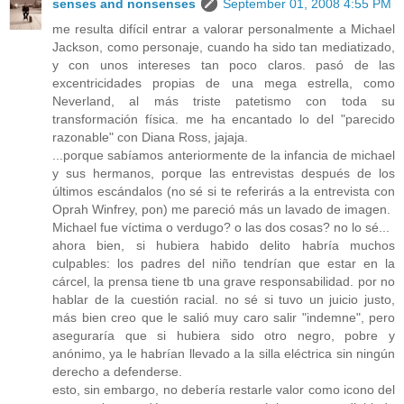
senses and nonsenses
September 01, 2008 4:55 PM
me resulta difícil entrar a valorar personalmente a Michael
Jackson, como personaje, cuando ha sido tan mediatizado,
y con unos intereses tan poco claros. pasó de las
excentricidades propias de una mega estrella, como
Neverland, al más triste patetismo con toda su
transformación física. me ha encantado lo del "parecido
razonable" con Diana Ross, jajaja.
...porque sabíamos anteriormente de la infancia de michael
y sus hermanos, porque las entrevistas después de los
últimos escándalos (no sé si te referirás a la entrevista con
Oprah Winfrey, pon) me pareció más un lavado de imagen.
Michael fue víctima o verdugo? o las dos cosas? no lo sé...
ahora bien, si hubiera habido delito habría muchos
culpables: los padres del niño tendrían que estar en la
cárcel, la prensa tiene tb una grave responsabilidad. por no
hablar de la cuestión racial. no sé si tuvo un juicio justo,
más bien creo que le salió muy caro salir "indemne", pero
aseguraría que si hubiera sido otro negro, pobre y
anónimo, ya le habrían llevado a la silla eléctrica sin ningún
derecho a defenderse.
esto, sin embargo, no debería restarle valor como icono del