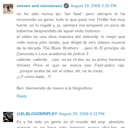
senses and nonsenses
August 29, 2008 3:20 PM
no he sido nunca tpc 'fan fatal', pero siempre le he
reconocido su genio. todo lo que pasó con
Thriller
fue muy
fuerte. yo lo regalé y, jo, siempre me arrepentí un poco de
haberme desprendido de aquel vinilo histórico.
el vídeo es una obra maestra del videoclip: lo mejor que
rodó nunca john landis, que dirigió tb otro clásico musical
de la década
The Blues Brothers
. ...pero tb
El príncipe de
Zamunda
o
Loca academia de policía 3
.
caliente, caliente... casi. no es ch.lee, es su primo hermano
Vincent Price el que se marca ese
Fant-ástico
rap.
...porque acabo de ver el vídeo, eh, no te creas.
¡¡¡Y cómo baila...!!!
Ben: bienvenido de nuevo a la blogosfera.
Reply
@ELBLOGDERIPLEY
August 29, 2008 4:11 PM
Es y ha sido un genio en el mundo del pop, absoluto,
aunque yo no haya sido tampoco nunca ultra-fan, es