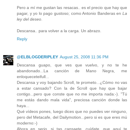
Pero a mí me gustan las resacas.. es el precio que hay que
pagar, y yo lo pago gustoso; como Antonio Banderas en
La
ley del deseo
.
Descansa.. para volver a la carga. Un abrazo.
Reply
@ELBLOGDERIPLEY
August 25, 2008 11:36 PM
Descansa guapo, que ves que vuelvo, y no te he
abandonado...La canción de Mano Negra, me
enloqueceteifull...
Descansa y voy bajando Scroll, te prometo...¿Cómo no vas
a estar cansado? Con la de Scroll que hay que bajar
contigo...pero que conste que no me importa nada:-). "Tú
me estás dando mala vida", preciosa canción donde las
haya...
Qué vídeos pones, luego dices que no puedes ver ninguno,
pero del Metacafe, del Dailymotion...pero si es que eres mú
moderno:-)
Ahora en serio, si tas cansaete, cuídate, que aquí te