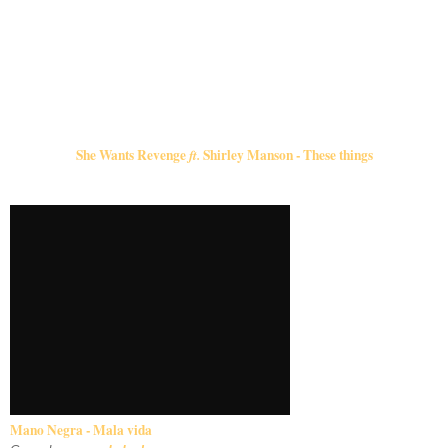
She Wants Revenge
ft.
Shirley Manson - These things
Mano Negra - Mala vida