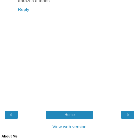
abrazos a todos.
Reply
‹
›
Home
View web version
About Me